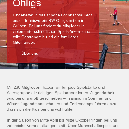
Ohligs
Eingebettet in das schöne Lochbachtal liegt
unser Tennisverein RW Ohligs mitten im
Grünen. Bei uns findest du Mitglieder in
vielen unterschiedlichen Spielstärken, eine
tolle Gastronomie und ein familiäres
Miteinander.
Über uns
Mit 230 Mitgliedern haben wir für jede Spielstärke und
Altersgruppe die richtigen Spielpartner:innen. Jugendarbeit
wird bei uns groß geschrieben – Training im Sommer und
Winter, Jugendmannschaften und Feriencamps führen dazu,
dass sich die Kids bei uns wohlfühlen.
In der Saison von Mitte April bis Mitte Oktober finden bei uns
zahlreiche Veranstaltungen statt. Über Mannschaftsspiele und